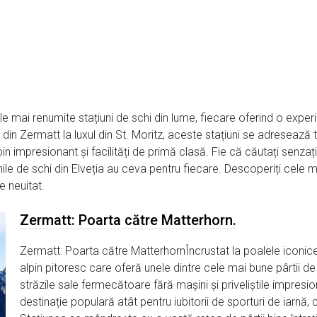
ele mai renumite stațiuni de schi din lume, fiecare oferind o experi
din Zermatt la luxul din St. Moritz, aceste stațiuni se adresează tu
n impresionant și facilități de primă clasă. Fie că căutați senzații
nile de schi din Elveția au ceva pentru fiecare. Descoperiți cele mai
e neuitat.
Zermatt: Poarta către Matterhorn.
Zermatt: Poarta către MatterhornÎncrustat la poalele iconic
alpin pitoresc care oferă unele dintre cele mai bune pârtii de 
străzile sale fermecătoare fără mașini și priveliștile impresi
destinație populară atât pentru iubitorii de sporturi de iarnă, 