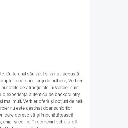
ste. Cu terenul său vast și variat, această
brupte la câmpuri largi de pulbere, Verbier
punctele de atracție ale lui Verbier sunt
ră o experiență autentică de backcountry,
mai mult, Verbier oferă și opțiuni de heli-
rbier nu este destinat doar schiorilor
ători care doresc să-și îmbunătățească
, chiar și cei noi în domeniul schiului off-