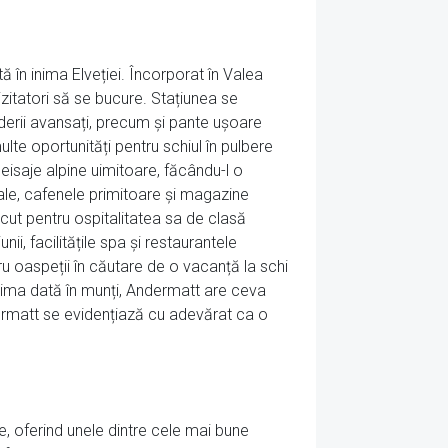
 în inima Elveției. Încorporat în Valea
izitatori să se bucure. Stațiunea se
derii avansați, precum și pante ușoare
lte oportunități pentru schiul în pulbere
eisaje alpine uimitoare, făcându-l o
onale, cafenele primitoare și magazine
cut pentru ospitalitatea sa de clasă
nii, facilitățile spa și restaurantele
ru oaspeții în căutare de o vacanță la schi
 prima dată în munți, Andermatt are ceva
ndermatt se evidențiază cu adevărat ca o
e, oferind unele dintre cele mai bune