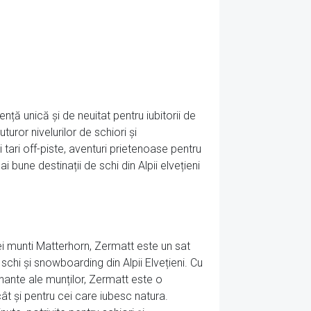
ență unică și de neuitat pentru iubitorii de
turor nivelurilor de schiori și
 tari off-piste, aventuri prietenoase pentru
 bune destinații de schi din Alpii elvețieni
ei munti Matterhorn, Zermatt este un sat
schi și snowboarding din Alpii Elvețieni. Cu
onante ale munților, Zermatt este o
cât și pentru cei care iubesc natura.