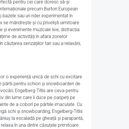
perfectă pentru cei care doresc să-și
or internaționale precum Burton European
ți bazele sau un rider experimentat în
x se mândrește și cu priveliști uimitoare
 și evenimente muzicale live, distracția
țime de activități în afara zonelor
căutarea senzațiilor tari sau a relaxării,
rilor o experiență unică de schi cu excitare
e pârtii pentru schiori și snowboarderi de
ovocări, Engelberg-Titlis are ceva pentru
ativ din lume care îi duce pe oaspeți pe
 înainte de a coborî pe pârtiile imaculate. Cu
lângă schi și snowboarding, Engelberg-Titlis
i săniuș la escaladă pe gheață și parapantă,
t relaxa în una dintre căsuțele primitoare