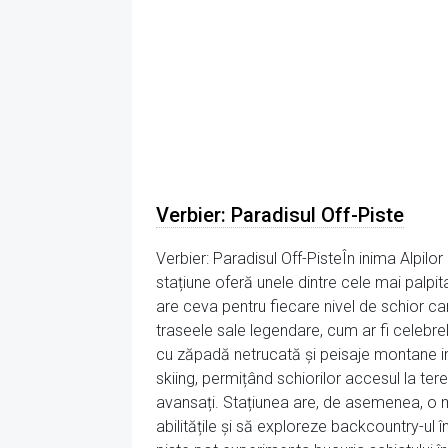
Verbier: Paradisul Off-Piste
Verbier: Paradisul Off-PisteÎn inima Alpilor
stațiune oferă unele dintre cele mai palpit
are ceva pentru fiecare nivel de schior ca
traseele sale legendare, cum ar fi celebr
cu zăpadă netrucată și peisaje montane imp
skiing, permițând schiorilor accesul la ter
avansați. Stațiunea are, de asemenea, o mu
abilitățile și să exploreze backcountry-ul înt