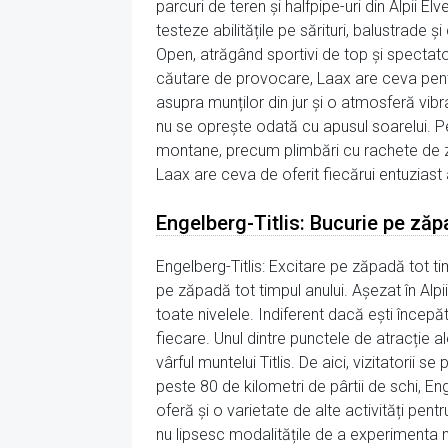
parcuri de teren și halfpipe-uri din Alpii E
testeze abilitățile pe sărituri, balustrade
Open, atrăgând sportivi de top și spectator
căutare de provocare, Laax are ceva pentru
asupra munților din jur și o atmosferă vi
nu se oprește odată cu apusul soarelui. Pe
montane, precum plimbări cu rachete de zăp
Laax are ceva de oferit fiecărui entuziast a
Engelberg-Titlis: Bucurie pe zăp
Engelberg-Titlis: Excitare pe zăpadă tot tim
pe zăpadă tot timpul anului. Așezat în Alp
toate nivelele. Indiferent dacă ești începă
fiecare. Unul dintre punctele de atracție al
vârful muntelui Titlis. De aici, vizitatorii s
peste 80 de kilometri de pârtii de schi, En
oferă și o varietate de alte activități pen
nu lipsesc modalitățile de a experimenta min