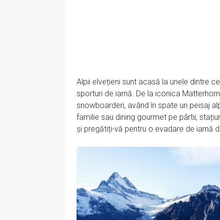
Alpii elvețieni sunt acasă la unele dintre c
sporturi de iarnă. De la iconica Matterhorn 
snowboarderi, având în spate un peisaj alpi
familie sau dining gourmet pe pârtii, stațiu
și pregătiți-vă pentru o evadare de iarnă d