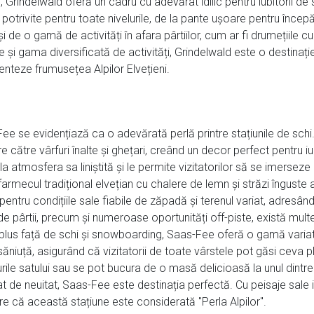
 Grindelwald oferă un cadru cu adevărat idilic pentru iubitorii de
 potrivite pentru toate nivelurile, de la pante ușoare pentru înce
a și de o gamă de activități în afara pârtiilor, cum ar fi drumeții
e și gama diversificată de activități, Grindelwald este o destinați
nteze frumusețea Alpilor Elvețieni.
-Fee se evidențiază ca o adevărată perlă printre stațiunile de sch
 către vârfuri înalte și ghețari, creând un decor perfect pentru iu
la atmosfera sa liniștită și le permite vizitatorilor să se imersez
 farmecul tradițional elvețian cu chalere de lemn și străzi înguste a
tru condițiile sale fiabile de zăpadă și terenul variat, adresându-
 pârtii, precum și numeroase oportunități off-piste, există multe 
În plus față de schi și snowboarding, Saas-Fee oferă o gamă varia
niuță, asigurând că vizitatorii de toate vârstele pot găsi ceva pl
-urile satului sau se pot bucura de o masă delicioasă la unul dint
 de neuitat, Saas-Fee este destinația perfectă. Cu peisaje sale i
 că această stațiune este considerată "Perla Alpilor".