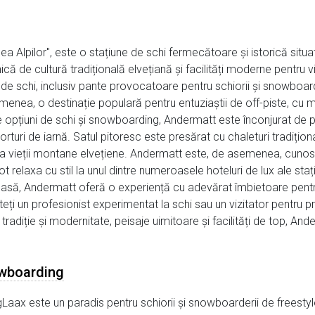
Alpilor", este o stațiune de schi fermecătoare și istorică situată
ă de cultură tradițională elvețiană și facilități moderne pentru v
e schi, inclusiv pante provocatoare pentru schiorii și snowboar
enea, o destinație populară pentru entuziaștii de off-piste, cu mu
e opțiuni de schi și snowboarding, Andermatt este înconjurat de p
orturi de iarnă. Satul pitoresc este presărat cu chaleturi tradiți
e a vieții montane elvețiene. Andermatt este, de asemenea, cunos
t relaxa cu stil la unul dintre numeroasele hoteluri de lux ale stațiu
ă clasă, Andermatt oferă o experiență cu adevărat îmbietoare pent
sunteți un profesionist experimentat la schi sau un vizitator pentru
tradiție și modernitate, peisaje uimitoare și facilități de top, A
owboarding
aax este un paradis pentru schiorii și snowboarderii de freestyl