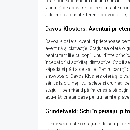
piste pot experimenta bucuria schiatului î
vibrantă de apres-ski, cu restaurante mont
sale impresionante, terenul provocator și a
Davos-Klosters: Aventuri priete
Davos-Klosters: Aventuri prietenoase pentr
aventură și distracție. Stațiunea oferă o ga
pentru familiile cu copii. Unul dintre prin
începători și activități distractive. Copiii
zăpadă și pârtia de sanie. Pentru părinții c
snowboard, Davos-Klosters oferă și o variet
săniuș la drumeții cu raclete și drumeții de 
stațiunii, permițând părinților să aibă puțin
activități prietenoase pentru familie și ave
Grindelwald: Schi în peisajul pi
Grindelwald este o stațiune de schi pitoreas