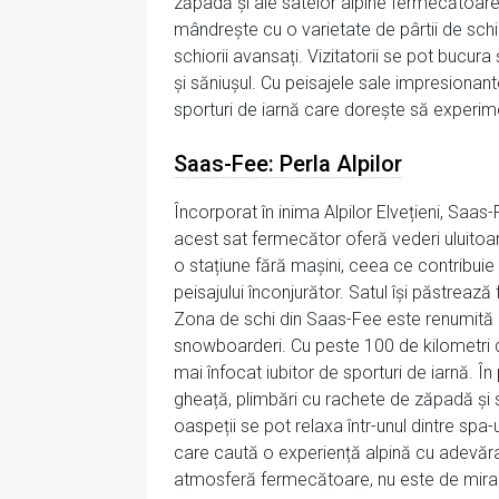
zăpadă și ale satelor alpine fermecătoare,
mândrește cu o varietate de pârtii de schi
schiorii avansați. Vizitatorii se pot bucur
și săniușul. Cu peisajele sale impresionant
sporturi de iarnă care dorește să experime
Saas-Fee: Perla Alpilor
Încorporat în inima Alpilor Elvețieni, Saas
acest sat fermecător oferă vederi uluitoare
o stațiune fără mașini, ceea ce contribuie 
peisajului înconjurător. Satul își păstrează
Zona de schi din Saas-Fee este renumită pen
snowboarderi. Cu peste 100 de kilometri de
mai înfocat iubitor de sporturi de iarnă. 
gheață, plimbări cu rachete de zăpadă și să
oaspeții se pot relaxa într-unul dintre spa
care caută o experiență alpină cu adevărat
atmosferă fermecătoare, nu este de mirare