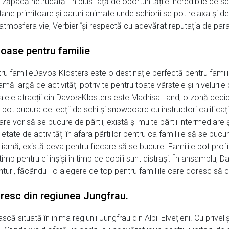
n zăpadă netrucată. În plus față de oportunitățile incredibile de 
ane primitoare și baruri animate unde schiorii se pot relaxa și de
tmosfera vie, Verbier își respectă cu adevărat reputația de paradis
noase pentru familie
u familieDavos-Klosters este o destinație perfectă pentru famili
mă largă de activități potrivite pentru toate vârstele și nivelurile
cipalele atracții din Davos-Klosters este Madrisa Land, o zonă dedic
 se pot bucura de lecții de schi și snowboard cu instructori calific
are vor să se bucure de pârtii, există și multe pârtii intermediare
ate de activități în afara pârtiilor pentru ca familiile să se bucu
iarnă, există ceva pentru fiecare să se bucure. Familile pot profita 
 timp pentru ei înșiși în timp ce copiii sunt distrași. În ansamblu, 
nturi, făcându-l o alegere de top pentru familiile care doresc să cre
toresc din regiunea Jungfrau.
că situată în inima regiunii Jungfrau din Alpii Elvețieni. Cu priveli