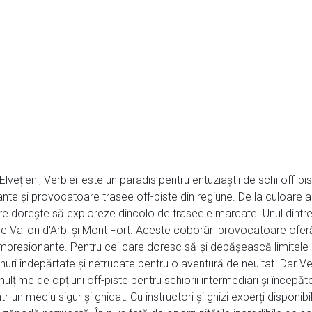
 Elvețieni, Verbier este un paradis pentru entuziaștii de schi off-pi
ante și provocatoare trasee off-piste din regiune. De la culoare a
re dorește să exploreze dincolo de traseele marcate. Unul dintre 
ele Vallon d'Arbi și Mont Fort. Aceste coborâri provocatoare ofe
resionante. Pentru cei care doresc să-și depășească limitele și 
enuri îndepărtate și netrucate pentru o aventură de neuitat. Dar Ve
lțime de opțiuni off-piste pentru schiorii intermediari și încep
r-un mediu sigur și ghidat. Cu instructori și ghizi experți disponibili