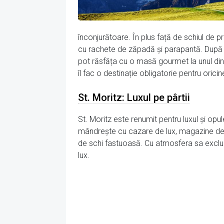
înconjurătoare. În plus față de schiul de pr
cu rachete de zăpadă și parapantă. După o z
pot răsfăța cu o masă gourmet la unul dintr
îl fac o destinație obligatorie pentru oric
St. Moritz: Luxul pe pârtii
St. Moritz este renumit pentru luxul și opul
mândrește cu cazare de lux, magazine de î
de schi fastuoasă. Cu atmosfera sa exclusi
lux.