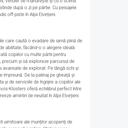
schi, Verbier se mândrește și cu o scenă
stinde după o zi pe pârtie. Cu peisajele
 off-piste în Alpii Elvețieni.
ile care caută o evadare de iarnă plină de
 de abilitate, făcând-o o alegere ideală
ată copiilor cu multe pârtii pentru
ați, precum și să exploreze parcursul de
 și avansate de explorat. Pe lângă schi și
re împreună. De la patinaj pe gheață și
și de serviciile de îngrijire a copiilor ale
Davos-Klosters oferă echilibrul perfect între
eze amintiri de neuitat în Alpii Elvețieni.
ști uimitoare ale munților acoperiți de