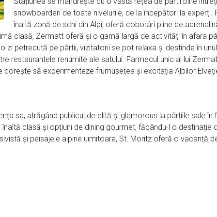
Stațiunea se mândrește cu o vastă rețea de pârtii bine întrețin
snowboarderi de toate nivelurile, de la începători la experți.
înaltă zonă de schi din Alpi, oferă coborâri pline de adrenalină ș
imă clasă, Zermatt oferă și o gamă largă de activități în afara pârt
i petrecută pe pârtii, vizitatorii se pot relaxa și destinde în un
e restaurantele renumite ale satului. Farmecul unic al lui Zermatt
ine dorește să experimenteze frumusețea și excitația Alpilor Elveți
ența sa, atrăgând publicul de elită și glamorous la pârtiile sale î
naltă clasă și opțiuni de dining gourmet, făcându-l o destinație 
vistă și peisajele alpine uimitoare, St. Moritz oferă o vacanță de