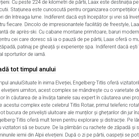
lvețieni. Cu peste 224 de kilometri de pârtii, Laax este destinația 
 și cutii. Stațiunea este cunoscută pentru organizarea competițiil
i din întreaga lume. Indiferent dacă ești începător și vrei să înve
 fiecare. Dincolo de impresionantele facilități de freestyle, Laa
brantă de après-ski. Cu cabane montane primitoare, baruri moderne
ntru cei care doresc să ia o pauză de pe pârtii, Laax oferă o mul
adă, patinaj pe gheață și experiențe spa. Indiferent dacă ești în 
l sporturilor de iarnă.
adă tot timpul anului
pul anuluiSituate în inima Elveției, Engelberg-Titlis oferă vizitato
ii elvețieni uimitori, acest complex se mândrește cu o varietate d
tor în căutarea de a învăța tainele sau expert în căutarea unei pr
e acestui complex este celebrul Titlis Rotair, primul teleferic rot
e pot bucura de priveliști uluitoare ale munților și ghețarilor din jur
gelberg-Titlis oferă mult teren pentru explorare și distracție. Pe 
tru vizitatori să se bucure. De la plimbări cu rachete de zăpadă ș
unile iernii din Alpii elvețieni. După o zi pe pârtii, oaspeții se po