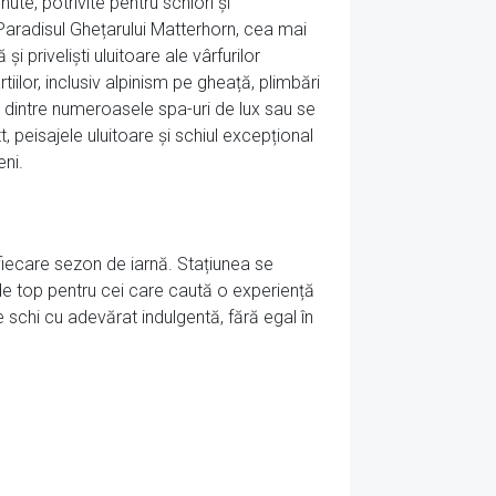
ute, potrivite pentru schiori și
 Paradisul Ghețarului Matterhorn, cea mai
i priveliști uluitoare ale vârfurilor
iilor, inclusiv alpinism pe gheață, plimbări
ul dintre numeroasele spa-uri de lux sau se
, peisajele uluitoare și schiul excepțional
eni.
n fiecare sezon de iarnă. Stațiunea se
de top pentru cei care caută o experiență
 schi cu adevărat indulgentă, fără egal în