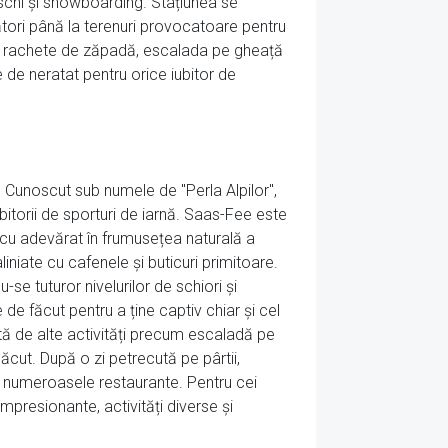
 schi și snowboarding. Stațiunea se
pători până la terenuri provocatoare pentru
le cu rachete de zăpadă, escalada pe gheață
e de neratat pentru orice iubitor de
i. Cunoscut sub numele de "Perla Alpilor",
bitorii de sporturi de iarnă. Saas-Fee este
e cu adevărat în frumusețea naturală a
liniate cu cafenele și buticuri primitoare.
se tuturor nivelurilor de schiori și
de făcut pentru a ține captiv chiar și cel
tă de alte activități precum escaladă pe
ăcut. După o zi petrecută pe pârtii,
re numeroasele restaurante. Pentru cei
mpresionante, activități diverse și