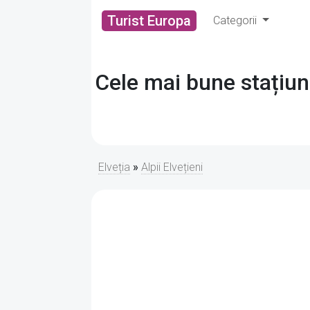
Turist Europa
Categorii
Cele mai bune stațiuni
Elveția
»
Alpii Elvețieni