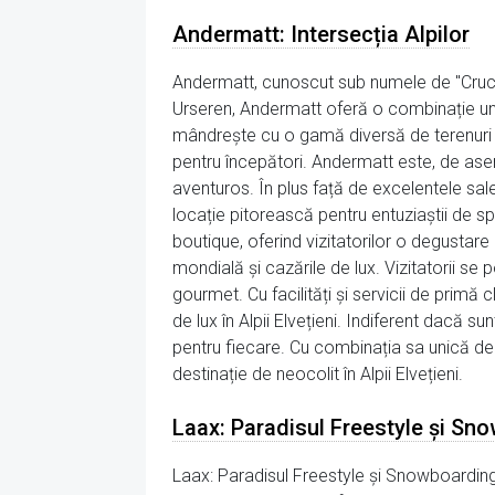
Andermatt: Intersecția Alpilor
Andermatt, cunoscut sub numele de "Crucea 
Urseren, Andermatt oferă o combinație unic
mândrește cu o gamă diversă de terenuri d
pentru începători. Andermatt este, de asem
aventuros. În plus față de excelentele sal
locație pitorească pentru entuziaștii de sp
boutique, oferind vizitatorilor o degustar
mondială și cazările de lux. Vizitatorii se po
gourmet. Cu facilități și servicii de prim
de lux în Alpii Elvețieni. Indiferent dacă 
pentru fiecare. Cu combinația sa unică de 
destinație de neocolit în Alpii Elvețieni.
Laax: Paradisul Freestyle și Sn
Laax: Paradisul Freestyle și SnowboardingL