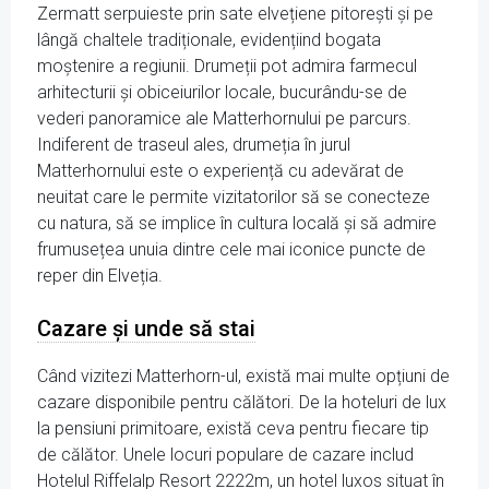
Zermatt serpuieste prin sate elvețiene pitorești și pe
lângă chaltele tradiționale, evidențiind bogata
moștenire a regiunii. Drumeții pot admira farmecul
arhitecturii și obiceiurilor locale, bucurându-se de
vederi panoramice ale Matterhornului pe parcurs.
Indiferent de traseul ales, drumeția în jurul
Matterhornului este o experiență cu adevărat de
neuitat care le permite vizitatorilor să se conecteze
cu natura, să se implice în cultura locală și să admire
frumusețea unuia dintre cele mai iconice puncte de
reper din Elveția.
Cazare și unde să stai
Când vizitezi Matterhorn-ul, există mai multe opțiuni de
cazare disponibile pentru călători. De la hoteluri de lux
la pensiuni primitoare, există ceva pentru fiecare tip
de călător. Unele locuri populare de cazare includ
Hotelul Riffelalp Resort 2222m, un hotel luxos situat în