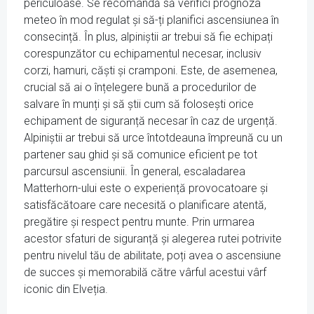
periculoase. Se recomandă să verifici prognoza
meteo în mod regulat și să-ți planifici ascensiunea în
consecință. În plus, alpiniștii ar trebui să fie echipați
corespunzător cu echipamentul necesar, inclusiv
corzi, hamuri, căști și cramponi. Este, de asemenea,
crucial să ai o înțelegere bună a procedurilor de
salvare în munți și să știi cum să folosești orice
echipament de siguranță necesar în caz de urgență.
Alpiniștii ar trebui să urce întotdeauna împreună cu un
partener sau ghid și să comunice eficient pe tot
parcursul ascensiunii. În general, escaladarea
Matterhorn-ului este o experiență provocatoare și
satisfăcătoare care necesită o planificare atentă,
pregătire și respect pentru munte. Prin urmarea
acestor sfaturi de siguranță și alegerea rutei potrivite
pentru nivelul tău de abilitate, poți avea o ascensiune
de succes și memorabilă către vârful acestui vârf
iconic din Elveția.