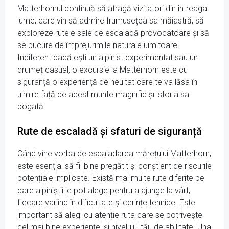
Matterhornul continuă să atragă vizitatori din întreaga
lume, care vin să admire frumusețea sa măiastră, să
exploreze rutele sale de escaladă provocatoare și să
se bucure de împrejurimile naturale uimitoare.
Indiferent dacă ești un alpinist experimentat sau un
drumeț casual, o excursie la Matterhorn este cu
siguranță o experiență de neuitat care te va lăsa în
uimire față de acest munte magnific și istoria sa
bogată.
Rute de escaladă și sfaturi de siguranță
Când vine vorba de escaladarea mărețului Matterhorn,
este esențial să fii bine pregătit și conștient de riscurile
potențiale implicate. Există mai multe rute diferite pe
care alpiniștii le pot alege pentru a ajunge la vârf,
fiecare variind în dificultate și cerințe tehnice. Este
important să alegi cu atenție ruta care se potrivește
cel mai bine experienței și nivelului tău de abilitate. Una