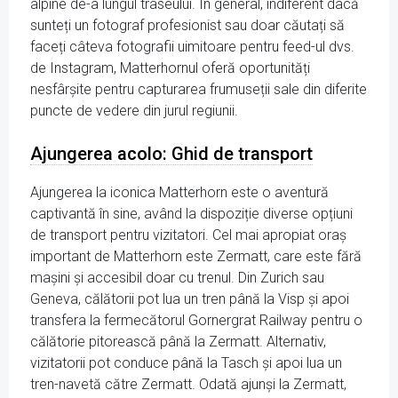
alpine de-a lungul traseului. În general, indiferent dacă
sunteți un fotograf profesionist sau doar căutați să
faceți câteva fotografii uimitoare pentru feed-ul dvs.
de Instagram, Matterhornul oferă oportunități
nesfârșite pentru capturarea frumuseții sale din diferite
puncte de vedere din jurul regiunii.
Ajungerea acolo: Ghid de transport
Ajungerea la iconica Matterhorn este o aventură
captivantă în sine, având la dispoziție diverse opțiuni
de transport pentru vizitatori. Cel mai apropiat oraș
important de Matterhorn este Zermatt, care este fără
mașini și accesibil doar cu trenul. Din Zurich sau
Geneva, călătorii pot lua un tren până la Visp și apoi
transfera la fermecătorul Gornergrat Railway pentru o
călătorie pitorească până la Zermatt. Alternativ,
vizitatorii pot conduce până la Tasch și apoi lua un
tren-navetă către Zermatt. Odată ajunși la Zermatt,