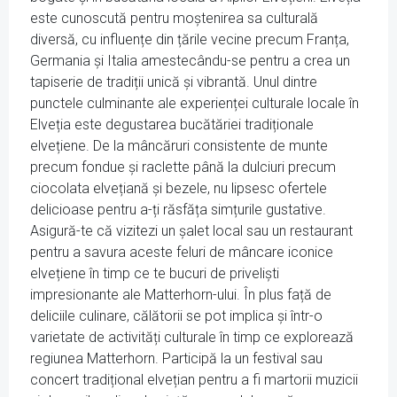
este cunoscută pentru moștenirea sa culturală
diversă, cu influențe din țările vecine precum Franța,
Germania și Italia amestecându-se pentru a crea un
tapiserie de tradiții unică și vibrantă. Unul dintre
punctele culminante ale experienței culturale locale în
Elveția este degustarea bucătăriei tradiționale
elvețiene. De la mâncăruri consistente de munte
precum fondue și raclette până la dulciuri precum
ciocolata elvețiană și bezele, nu lipsesc ofertele
delicioase pentru a-ți răsfăța simțurile gustative.
Asigură-te că vizitezi un șalet local sau un restaurant
pentru a savura aceste feluri de mâncare iconice
elvețiene în timp ce te bucuri de priveliști
impresionante ale Matterhorn-ului. În plus față de
deliciile culinare, călătorii se pot implica și într-o
varietate de activități culturale în timp ce explorează
regiunea Matterhorn. Participă la un festival sau
concert tradițional elvețian pentru a fi martorii muzicii