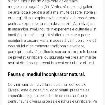
și dansurilor pline de viață care celebrează
moștenirea bogată a țării. Vizitează muzee și galerii
de artă locale pentru a afla mai multe despre istoria și
arta regiunii, sau explorează sate alpine fermecătoare
pentru a experimenta viața de zi cu zi în Alpii Elvețieni.
În ansamblu, învăluindu-te în experiențele culturale și în
bucătăria locală a regiunii Matterhorn este o parte
esențială a oricărei vizite în această vârf iconic. Fie că
deguști feluri de mâncare tradiționale elvețiene,
participi la activități culturale sau pur și simplu te bucuri
de priveliști uimitoare, cu siguranță vei crea amintiri de
neuitat din timpul petrecut în acest colț uluitor al lumii.
Fauna și mediul înconjurător natural.
Cervinul, unul dintre vârfurile cele mai iconice ale
Elveției, este cunoscut nu doar pentru prezența sa
impunătoare și traseele dificile de escaladă, ci și
pentru fauna diversă și peisajele naturale uimitoare. Pe