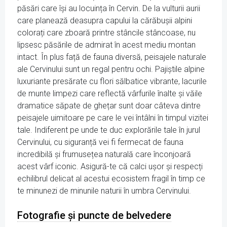
păsări care își au locuința în Cervin. De la vulturii aurii
care planează deasupra capului la cărăbușii alpini
colorați care zboară printre stâncile stâncoase, nu
lipsesc păsările de admirat în acest mediu montan
intact. În plus față de fauna diversă, peisajele naturale
ale Cervinului sunt un regal pentru ochi. Pajiștile alpine
luxuriante presărate cu flori sălbatice vibrante, lacurile
de munte limpezi care reflectă vârfurile înalte și văile
dramatice săpate de ghețar sunt doar câteva dintre
peisajele uimitoare pe care le vei întâlni în timpul vizitei
tale. Indiferent pe unde te duc explorările tale în jurul
Cervinului, cu siguranță vei fi fermecat de fauna
incredibilă și frumusețea naturală care înconjoară
acest vârf iconic. Asigură-te că calci ușor și respecți
echilibrul delicat al acestui ecosistem fragil în timp ce
te minunezi de minunile naturii în umbra Cervinului.
Fotografie și puncte de belvedere