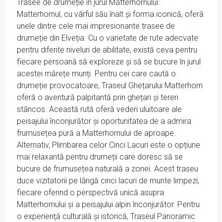
Trasee de drumeție în jurul Matterhornului:
Matterhornul, cu vârful său înalt și forma iconică, oferă
unele dintre cele mai impresionante trasee de
drumeție din Elveția. Cu o varietate de rute adecvate
pentru diferite niveluri de abilitate, există ceva pentru
fiecare persoană să exploreze și să se bucure în jurul
acestei mărețe munți. Pentru cei care caută o
drumeție provocatoare, Traseul Ghețarului Matterhorn
oferă o aventură palpitantă prin ghețari și teren
stâncos. Această rută oferă vederi uluitoare ale
peisajului înconjurător și oportunitatea de a admira
frumusețea pură a Matterhornului de aproape.
Alternativ, Plimbarea celor Cinci Lacuri este o opțiune
mai relaxantă pentru drumeții care doresc să se
bucure de frumusețea naturală a zonei. Acest traseu
duce vizitatorii pe lângă cinci lacuri de munte limpezi,
fiecare oferind o perspectivă unică asupra
Matterhornului și a peisajului alpin înconjurător. Pentru
o experiență culturală și istorică, Traseul Panoramic