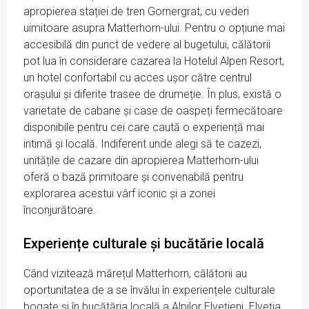
apropierea stației de tren Gornergrat, cu vederi
uimitoare asupra Matterhorn-ului. Pentru o opțiune mai
accesibilă din punct de vedere al bugetului, călătorii
pot lua în considerare cazarea la Hotelul Alpen Resort,
un hotel confortabil cu acces ușor către centrul
orașului și diferite trasee de drumeție. În plus, există o
varietate de cabane și case de oaspeți fermecătoare
disponibile pentru cei care caută o experiență mai
intimă și locală. Indiferent unde alegi să te cazezi,
unitățile de cazare din apropierea Matterhorn-ului
oferă o bază primitoare și convenabilă pentru
explorarea acestui vârf iconic și a zonei
înconjurătoare.
Experiențe culturale și bucătărie locală
Când vizitează mărețul Matterhorn, călătorii au
oportunitatea de a se învălui în experiențele culturale
bogate și în bucătăria locală a Alpilor Elvețieni. Elveția