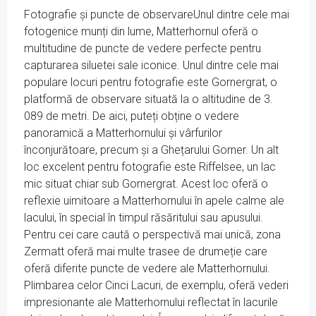
Fotografie și puncte de observareUnul dintre cele mai
fotogenice munți din lume, Matterhornul oferă o
multitudine de puncte de vedere perfecte pentru
capturarea siluetei sale iconice. Unul dintre cele mai
populare locuri pentru fotografie este Gornergrat, o
platformă de observare situată la o altitudine de 3.
089 de metri. De aici, puteți obține o vedere
panoramică a Matterhornului și vârfurilor
înconjurătoare, precum și a Ghețarului Gorner. Un alt
loc excelent pentru fotografie este Riffelsee, un lac
mic situat chiar sub Gornergrat. Acest loc oferă o
reflexie uimitoare a Matterhornului în apele calme ale
lacului, în special în timpul răsăritului sau apusului.
Pentru cei care caută o perspectivă mai unică, zona
Zermatt oferă mai multe trasee de drumeție care
oferă diferite puncte de vedere ale Matterhornului.
Plimbarea celor Cinci Lacuri, de exemplu, oferă vederi
impresionante ale Matterhornului reflectat în lacurile