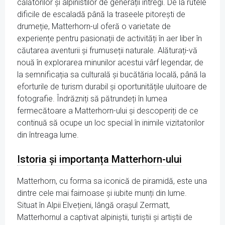
călătorilor și alpinistilor de generații întregi. De la rutele
dificile de escaladă până la traseele pitorești de
drumeție, Matterhorn-ul oferă o varietate de
experiențe pentru pasionații de activități în aer liber în
căutarea aventurii și frumuseții naturale. Alăturați-vă
nouă în explorarea minunilor acestui vârf legendar, de
la semnificația sa culturală și bucătăria locală, până la
eforturile de turism durabil și oportunitățile uluitoare de
fotografie. Îndrăzniți să pătrundeți în lumea
fermecătoare a Matterhorn-ului și descoperiți de ce
continuă să ocupe un loc special în inimile vizitatorilor
din întreaga lume.
Istoria și importanța Matterhorn-ului
Matterhorn, cu forma sa iconică de piramidă, este una
dintre cele mai faimoase și iubite munți din lume.
Situat în Alpii Elvețieni, lângă orașul Zermatt,
Matterhornul a captivat alpiniștii, turiștii și artiștii de