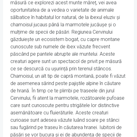
măsură ce explorezi acest munte măreț, vei avea
oportunitatea de a vedea o varietate de animale
sălbatice în habitatul lor natural, de la ibexul eluziv și
chamoisul jucaus până la marmotele jucăușe și o
mulțime de specii de păsări. Regiunea Cervinului
găzduiește un ecosistem bogat, cu capre montane
cunoscute sub numele de ibex văzute frecvent
păscând pe pantele abrupte ale muntelui. Aceste
creaturi agere sunt un spectacol de privit pe măsură
ce se descurcă cu ușurință prin terenul stâncos.
Chamoisul, un alt tip de capră montană, poate fi văzut
de asemenea sărind peste pajiștile alpine în căutare
de hrană. În timp ce te plimbi pe traseele din jurul
Cervinului, fii atent la marmotele, rozătoarele pufoase
care sunt cunoscute pentru strigătele lor distinctive
asemănătoare cu fluierăturile. Aceste creaturi
curioase sunt adesea văzute luând soare pe stânci
sau fugărind pe traseu în căutarea hranei. Iubitorii de
păsări se vor bucura și ei de abundența de specii de