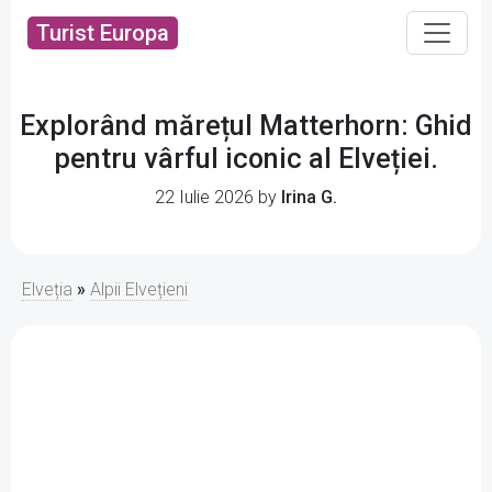
Turist Europa
Explorând mărețul Matterhorn: Ghid
pentru vârful iconic al Elveției.
22 Iulie 2026 by
Irina G.
Elveția
»
Alpii Elvețieni