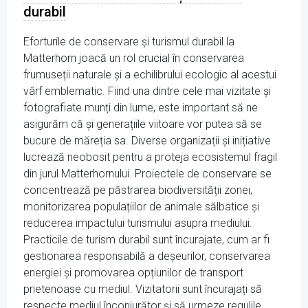
durabil
Eforturile de conservare și turismul durabil la
Matterhorn joacă un rol crucial în conservarea
frumuseții naturale și a echilibrului ecologic al acestui
vârf emblematic. Fiind una dintre cele mai vizitate și
fotografiate munți din lume, este important să ne
asigurăm că și generațiile viitoare vor putea să se
bucure de măreția sa. Diverse organizații și inițiative
lucrează neobosit pentru a proteja ecosistemul fragil
din jurul Matterhornului. Proiectele de conservare se
concentrează pe păstrarea biodiversității zonei,
monitorizarea populațiilor de animale sălbatice și
reducerea impactului turismului asupra mediului.
Practicile de turism durabil sunt încurajate, cum ar fi
gestionarea responsabilă a deșeurilor, conservarea
energiei și promovarea opțiunilor de transport
prietenoase cu mediul. Vizitatorii sunt încurajați să
respecte mediul înconjurător și să urmeze regulile