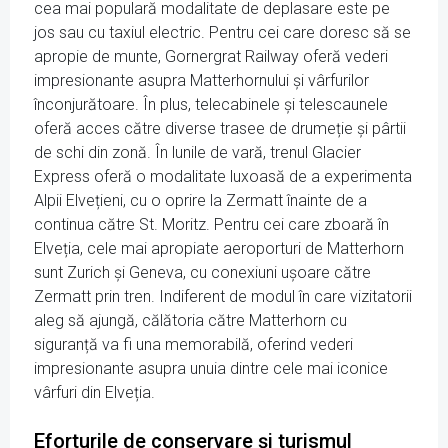
cea mai populară modalitate de deplasare este pe
jos sau cu taxiul electric. Pentru cei care doresc să se
apropie de munte, Gornergrat Railway oferă vederi
impresionante asupra Matterhornului și vârfurilor
înconjurătoare. În plus, telecabinele și telescaunele
oferă acces către diverse trasee de drumeție și pârtii
de schi din zonă. În lunile de vară, trenul Glacier
Express oferă o modalitate luxoasă de a experimenta
Alpii Elvețieni, cu o oprire la Zermatt înainte de a
continua către St. Moritz. Pentru cei care zboară în
Elveția, cele mai apropiate aeroporturi de Matterhorn
sunt Zurich și Geneva, cu conexiuni ușoare către
Zermatt prin tren. Indiferent de modul în care vizitatorii
aleg să ajungă, călătoria către Matterhorn cu
siguranță va fi una memorabilă, oferind vederi
impresionante asupra unuia dintre cele mai iconice
vârfuri din Elveția.
Eforturile de conservare și turismul