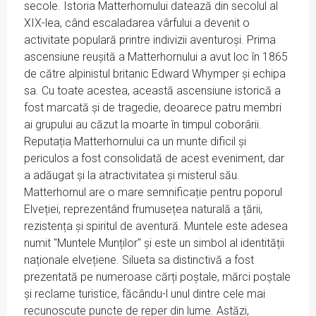
secole. Istoria Matterhornului datează din secolul al
XIX-lea, când escaladarea vârfului a devenit o
activitate populară printre indivizii aventuroși. Prima
ascensiune reușită a Matterhornului a avut loc în 1865
de către alpinistul britanic Edward Whymper și echipa
sa. Cu toate acestea, această ascensiune istorică a
fost marcată și de tragedie, deoarece patru membri
ai grupului au căzut la moarte în timpul coborârii.
Reputația Matterhornului ca un munte dificil și
periculos a fost consolidată de acest eveniment, dar
a adăugat și la atractivitatea și misterul său.
Matterhornul are o mare semnificație pentru poporul
Elveției, reprezentând frumusețea naturală a țării,
rezistența și spiritul de aventură. Muntele este adesea
numit "Muntele Munților" și este un simbol al identității
naționale elvețiene. Silueta sa distinctivă a fost
prezentată pe numeroase cărți poștale, mărci poștale
și reclame turistice, făcându-l unul dintre cele mai
recunoscute puncte de reper din lume. Astăzi,