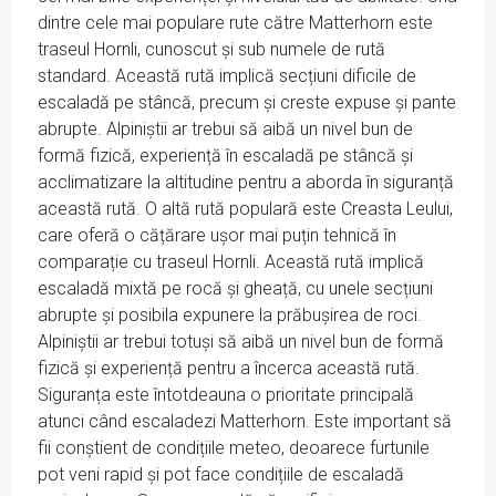
dintre cele mai populare rute către Matterhorn este
traseul Hornli, cunoscut și sub numele de rută
standard. Această rută implică secțiuni dificile de
escaladă pe stâncă, precum și creste expuse și pante
abrupte. Alpiniștii ar trebui să aibă un nivel bun de
formă fizică, experiență în escaladă pe stâncă și
acclimatizare la altitudine pentru a aborda în siguranță
această rută. O altă rută populară este Creasta Leului,
care oferă o cățărare ușor mai puțin tehnică în
comparație cu traseul Hornli. Această rută implică
escaladă mixtă pe rocă și gheață, cu unele secțiuni
abrupte și posibila expunere la prăbușirea de roci.
Alpiniștii ar trebui totuși să aibă un nivel bun de formă
fizică și experiență pentru a încerca această rută.
Siguranța este întotdeauna o prioritate principală
atunci când escaladezi Matterhorn. Este important să
fii conștient de condițiile meteo, deoarece furtunile
pot veni rapid și pot face condițiile de escaladă