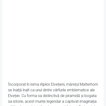
Încorporat în inima Alpilor Elvețieni, mărețul Matterhorn
se înalță înalt ca unul dintre vârfurile emblematice ale
Elveției. Cu forma sa distinctivă de piramidă și bogata
sa istorie, acest munte legendar a captivat imaginația