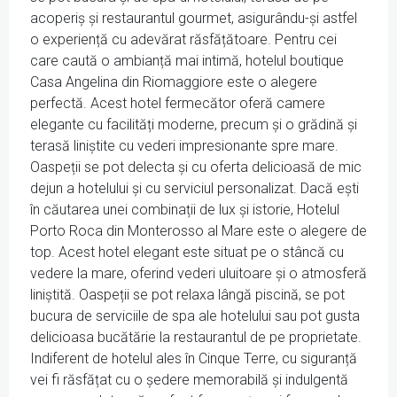
acoperiș și restaurantul gourmet, asigurându-și astfel
o experiență cu adevărat răsfățătoare. Pentru cei
care caută o ambianță mai intimă, hotelul boutique
Casa Angelina din Riomaggiore este o alegere
perfectă. Acest hotel fermecător oferă camere
elegante cu facilități moderne, precum și o grădină și
terasă liniștite cu vederi impresionante spre mare.
Oaspeții se pot delecta și cu oferta delicioasă de mic
dejun a hotelului și cu serviciul personalizat. Dacă ești
în căutarea unei combinații de lux și istorie, Hotelul
Porto Roca din Monterosso al Mare este o alegere de
top. Acest hotel elegant este situat pe o stâncă cu
vedere la mare, oferind vederi uluitoare și o atmosferă
liniștită. Oaspeții se pot relaxa lângă piscină, se pot
bucura de serviciile de spa ale hotelului sau pot gusta
delicioasa bucătărie la restaurantul de pe proprietate.
Indiferent de hotelul ales în Cinque Terre, cu siguranță
vei fi răsfățat cu o ședere memorabilă și indulgentă