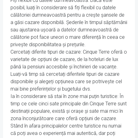
Fiți flexibil cu datele dumneavoastră: Dacă este
posibil, luați în considerare să fiți flexibil cu datele
călătoriei dumneavoastră pentru a crește șansele de
a găsi cazare disponibilă. Șederile în timpul săptămânii
sau ajustarea ușoară a datelor dumneavoastră de
călătorie pot face uneori o mare diferență în ceea ce
privește disponibilitatea și prețurile.
Cercetați diferite tipuri de cazare: Cinque Terre oferă o
varietate de opțiuni de cazare, de la hoteluri de lux
până la pensiuni accesibile și închirieri de vacanțe.
Luați-vă timp să cercetați diferitele tipuri de cazare
disponibile și alegeți opțiunea care se potrivește cel
mai bine preferințelor și bugetului dvs.
Ia în considerare să stai în zone mai puțin turistice: În
timp ce cele cinci sate principale din Cinque Terre sunt
destinații populare, există și orașe și sate mai mici în
zona înconjurătoare care oferă opțiuni de cazare.
Stând în afara principalelor centre turistice nu numai
că poți avea o experiență mai autentică, dar poți