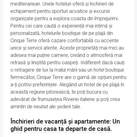
mediteranean. Unele hoteluri oferă și închirieri de
echipament pentru sporturi acvatice și excursii
organizate pentru a explora coasta din împrejurimi.
Pentru cei care caută o experiență mai intimă și
personalizată, hotelurile boutique de pe plajă din
Cinque Terre oferă cazare confortabilă cu accente
unice și servicii atente. Aceste proprietăți mai mici au
adesea mai puține camere, creând o atmosferă mai
retrasă și liniștită pentru oaspeți. Indiferent dacă cauți
o retragere de lux la malul mării sau un hotel boutique
fermecător, Cinque Terre are o gamă de opțiuni pentru
a-ți potrivi preferințele. Alegând un hotel de pe plajă în
această regiune pitorească, te poți bucura cu
adevărat de frumusețea Rivierei italiene și poți crea
amintiri de neuitat ale șederii tale.
Închirieri de vacanță și apartamente: Un
ghid pentru casa ta departe de casă.