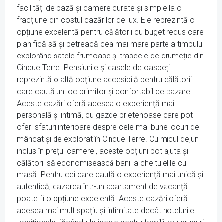
facilități de bază și camere curate și simple la o
fracțiune din costul cazărilor de lux. Ele reprezintă o
opțiune excelentă pentru călătorii cu buget redus care
planifică să-și petreacă cea mai mare parte a timpului
explorând satele frumoase și traseele de drumeție din
Cinque Terre. Pensiunile și casele de oaspeți
reprezintă o altă opțiune accesibilă pentru călătorii
care caută un loc primitor și confortabil de cazare.
Aceste cazări oferă adesea o experiență mai
personală și intimă, cu gazde prietenoase care pot
oferi sfaturi interioare despre cele mai bune locuri de
mâncat și de explorat în Cinque Terre. Cu micul dejun
inclus în prețul camerei, aceste opțiuni pot ajuta și
călătorii să economisească bani la cheltuielile cu
masă. Pentru cei care caută o experiență mai unică și
autentică, cazarea într-un apartament de vacanță
poate fi o opțiune excelentă. Aceste cazări oferă
adesea mai mult spațiu și intimitate decât hotelurile