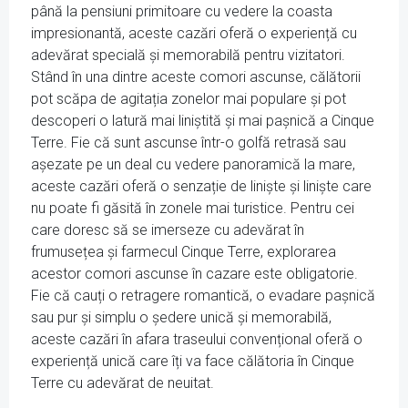
până la pensiuni primitoare cu vedere la coasta
impresionantă, aceste cazări oferă o experiență cu
adevărat specială și memorabilă pentru vizitatori.
Stând în una dintre aceste comori ascunse, călătorii
pot scăpa de agitația zonelor mai populare și pot
descoperi o latură mai liniștită și mai pașnică a Cinque
Terre. Fie că sunt ascunse într-o golfă retrasă sau
așezate pe un deal cu vedere panoramică la mare,
aceste cazări oferă o senzație de liniște și liniște care
nu poate fi găsită în zonele mai turistice. Pentru cei
care doresc să se imerseze cu adevărat în
frumusețea și farmecul Cinque Terre, explorarea
acestor comori ascunse în cazare este obligatorie.
Fie că cauți o retragere romantică, o evadare pașnică
sau pur și simplu o ședere unică și memorabilă,
aceste cazări în afara traseului convențional oferă o
experiență unică care îți va face călătoria în Cinque
Terre cu adevărat de neuitat.