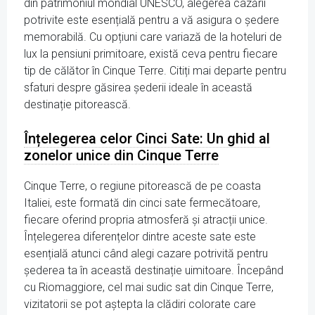
din patrimoniul mondial UNESCO, alegerea cazării
potrivite este esențială pentru a vă asigura o ședere
memorabilă. Cu opțiuni care variază de la hoteluri de
lux la pensiuni primitoare, există ceva pentru fiecare
tip de călător în Cinque Terre. Citiți mai departe pentru
sfaturi despre găsirea șederii ideale în această
destinație pitorească.
Înțelegerea celor Cinci Sate: Un ghid al
zonelor unice din Cinque Terre
Cinque Terre, o regiune pitorească de pe coasta
Italiei, este formată din cinci sate fermecătoare,
fiecare oferind propria atmosferă și atracții unice.
Înțelegerea diferențelor dintre aceste sate este
esențială atunci când alegi cazare potrivită pentru
șederea ta în această destinație uimitoare. Începând
cu Riomaggiore, cel mai sudic sat din Cinque Terre,
vizitatorii se pot aștepta la clădiri colorate care