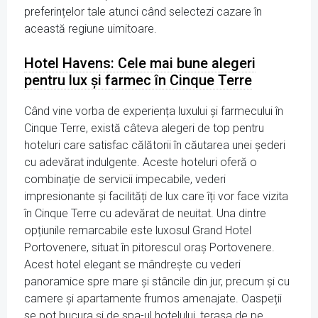
preferințelor tale atunci când selectezi cazare în
această regiune uimitoare.
Hotel Havens: Cele mai bune alegeri
pentru lux și farmec în Cinque Terre
Când vine vorba de experiența luxului și farmecului în
Cinque Terre, există câteva alegeri de top pentru
hoteluri care satisfac călătorii în căutarea unei șederi
cu adevărat indulgente. Aceste hoteluri oferă o
combinație de servicii impecabile, vederi
impresionante și facilități de lux care îți vor face vizita
în Cinque Terre cu adevărat de neuitat. Una dintre
opțiunile remarcabile este luxosul Grand Hotel
Portovenere, situat în pitorescul oraș Portovenere.
Acest hotel elegant se mândrește cu vederi
panoramice spre mare și stâncile din jur, precum și cu
camere și apartamente frumos amenajate. Oaspeții
se pot bucura și de spa-ul hotelului, terasa de pe