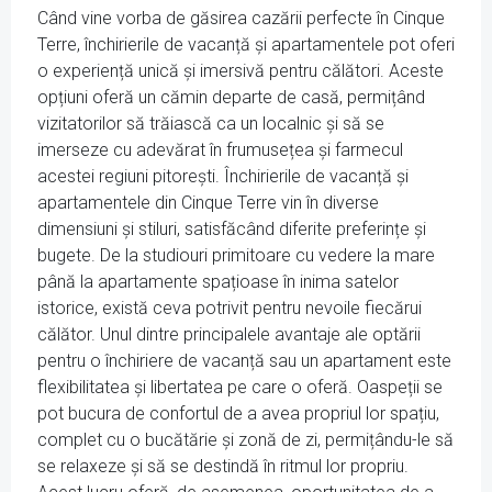
Când vine vorba de găsirea cazării perfecte în Cinque
Terre, închirierile de vacanță și apartamentele pot oferi
o experiență unică și imersivă pentru călători. Aceste
opțiuni oferă un cămin departe de casă, permițând
vizitatorilor să trăiască ca un localnic și să se
imerseze cu adevărat în frumusețea și farmecul
acestei regiuni pitorești. Închirierile de vacanță și
apartamentele din Cinque Terre vin în diverse
dimensiuni și stiluri, satisfăcând diferite preferințe și
bugete. De la studiouri primitoare cu vedere la mare
până la apartamente spațioase în inima satelor
istorice, există ceva potrivit pentru nevoile fiecărui
călător. Unul dintre principalele avantaje ale optării
pentru o închiriere de vacanță sau un apartament este
flexibilitatea și libertatea pe care o oferă. Oaspeții se
pot bucura de confortul de a avea propriul lor spațiu,
complet cu o bucătărie și zonă de zi, permițându-le să
se relaxeze și să se destindă în ritmul lor propriu.