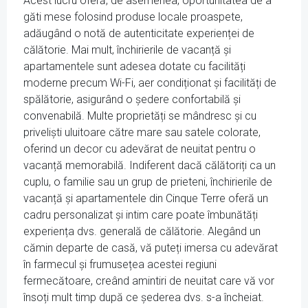
Acest lucru oferă, de asemenea, oportunitatea de a
găti mese folosind produse locale proaspete,
adăugând o notă de autenticitate experienței de
călătorie. Mai mult, închirierile de vacanță și
apartamentele sunt adesea dotate cu facilități
moderne precum Wi-Fi, aer condiționat și facilități de
spălătorie, asigurând o ședere confortabilă și
convenabilă. Multe proprietăți se mândresc și cu
priveliști uluitoare către mare sau satele colorate,
oferind un decor cu adevărat de neuitat pentru o
vacanță memorabilă. Indiferent dacă călătoriți ca un
cuplu, o familie sau un grup de prieteni, închirierile de
vacanță și apartamentele din Cinque Terre oferă un
cadru personalizat și intim care poate îmbunătăți
experiența dvs. generală de călătorie. Alegând un
cămin departe de casă, vă puteți imersa cu adevărat
în farmecul și frumusețea acestei regiuni
fermecătoare, creând amintiri de neuitat care vă vor
însoți mult timp după ce șederea dvs. s-a încheiat.