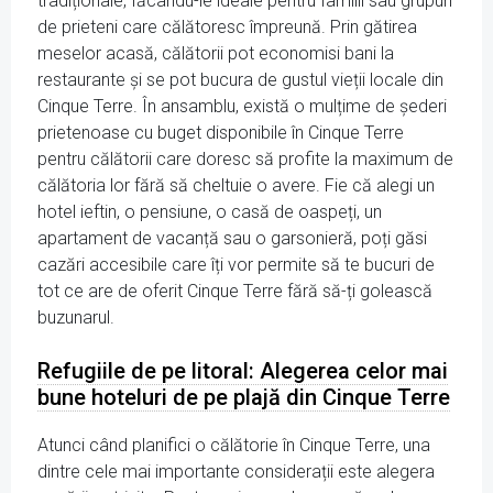
tradiționale, făcându-le ideale pentru familii sau grupuri
de prieteni care călătoresc împreună. Prin gătirea
meselor acasă, călătorii pot economisi bani la
restaurante și se pot bucura de gustul vieții locale din
Cinque Terre. În ansamblu, există o mulțime de șederi
prietenoase cu buget disponibile în Cinque Terre
pentru călătorii care doresc să profite la maximum de
călătoria lor fără să cheltuie o avere. Fie că alegi un
hotel ieftin, o pensiune, o casă de oaspeți, un
apartament de vacanță sau o garsonieră, poți găsi
cazări accesibile care îți vor permite să te bucuri de
tot ce are de oferit Cinque Terre fără să-ți golească
buzunarul.
Refugiile de pe litoral: Alegerea celor mai
bune hoteluri de pe plajă din Cinque Terre
Atunci când planifici o călătorie în Cinque Terre, una
dintre cele mai importante considerații este alegera