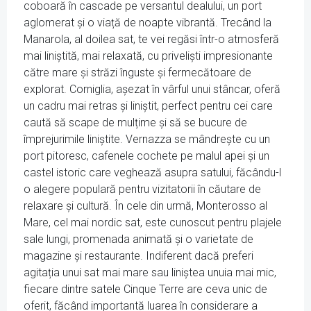
coboară în cascade pe versantul dealului, un port
aglomerat și o viață de noapte vibrantă. Trecând la
Manarola, al doilea sat, te vei regăsi într-o atmosferă
mai liniștită, mai relaxată, cu priveliști impresionante
către mare și străzi înguste și fermecătoare de
explorat. Corniglia, așezat în vârful unui stâncar, oferă
un cadru mai retras și liniștit, perfect pentru cei care
caută să scape de mulțime și să se bucure de
împrejurimile liniștite. Vernazza se mândrește cu un
port pitoresc, cafenele cochete pe malul apei și un
castel istoric care veghează asupra satului, făcându-l
o alegere populară pentru vizitatorii în căutare de
relaxare și cultură. În cele din urmă, Monterosso al
Mare, cel mai nordic sat, este cunoscut pentru plajele
sale lungi, promenada animată și o varietate de
magazine și restaurante. Indiferent dacă preferi
agitația unui sat mai mare sau liniștea unuia mai mic,
fiecare dintre satele Cinque Terre are ceva unic de
oferit, făcând importantă luarea în considerare a