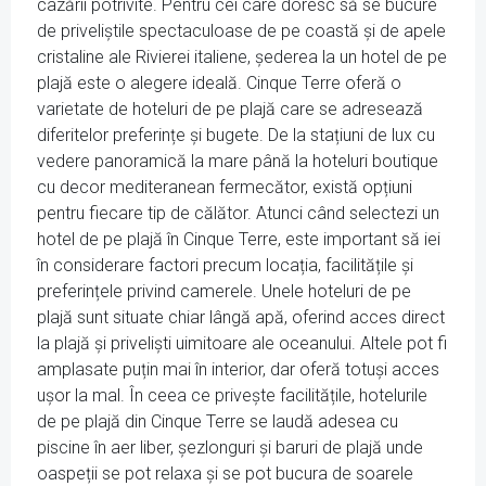
cazării potrivite. Pentru cei care doresc să se bucure
de priveliștile spectaculoase de pe coastă și de apele
cristaline ale Rivierei italiene, șederea la un hotel de pe
plajă este o alegere ideală. Cinque Terre oferă o
varietate de hoteluri de pe plajă care se adresează
diferitelor preferințe și bugete. De la stațiuni de lux cu
vedere panoramică la mare până la hoteluri boutique
cu decor mediteranean fermecător, există opțiuni
pentru fiecare tip de călător. Atunci când selectezi un
hotel de pe plajă în Cinque Terre, este important să iei
în considerare factori precum locația, facilitățile și
preferințele privind camerele. Unele hoteluri de pe
plajă sunt situate chiar lângă apă, oferind acces direct
la plajă și priveliști uimitoare ale oceanului. Altele pot fi
amplasate puțin mai în interior, dar oferă totuși acces
ușor la mal. În ceea ce privește facilitățile, hotelurile
de pe plajă din Cinque Terre se laudă adesea cu
piscine în aer liber, șezlonguri și baruri de plajă unde
oaspeții se pot relaxa și se pot bucura de soarele