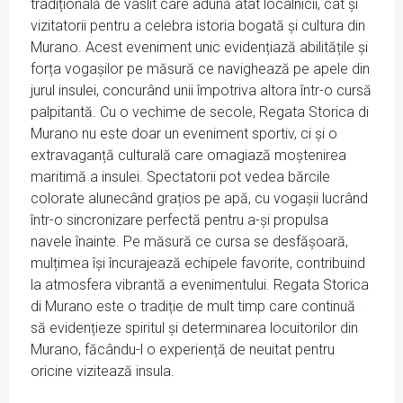
tradițională de vâslit care adună atât localnicii, cât și
vizitatorii pentru a celebra istoria bogată și cultura din
Murano. Acest eveniment unic evidențiază abilitățile și
forța vogașilor pe măsură ce navighează pe apele din
jurul insulei, concurând unii împotriva altora într-o cursă
palpitantă. Cu o vechime de secole, Regata Storica di
Murano nu este doar un eveniment sportiv, ci și o
extravaganță culturală care omagiază moștenirea
maritimă a insulei. Spectatorii pot vedea bărcile
colorate alunecând grațios pe apă, cu vogașii lucrând
într-o sincronizare perfectă pentru a-și propulsa
navele înainte. Pe măsură ce cursa se desfășoară,
mulțimea își încurajează echipele favorite, contribuind
la atmosfera vibrantă a evenimentului. Regata Storica
di Murano este o tradiție de mult timp care continuă
să evidențieze spiritul și determinarea locuitorilor din
Murano, făcându-l o experiență de neuitat pentru
oricine vizitează insula.