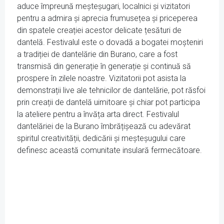
aduce împreună meșteșugari, localnici și vizitatori
pentru a admira și aprecia frumusețea și priceperea
din spatele creației acestor delicate țesături de
dantelă. Festivalul este o dovadă a bogatei moșteniri
a tradiției de dantelărie din Burano, care a fost
transmisă din generație în generație și continuă să
prospere în zilele noastre. Vizitatorii pot asista la
demonstrații live ale tehnicilor de dantelărie, pot răsfoi
prin creații de dantelă uimitoare și chiar pot participa
la ateliere pentru a învăța arta direct. Festivalul
dantelăriei de la Burano îmbrățișează cu adevărat
spiritul creativității, dedicării și meșteșugului care
definesc această comunitate insulară fermecătoare.