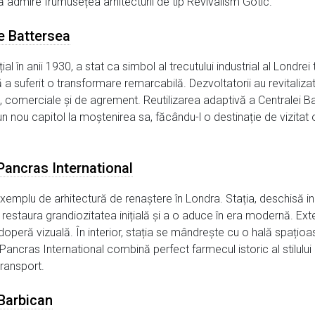
ă admire frumusețea arhitecturii de tip Revivalism Gotic.
e Battersea
ial în anii 1930, a stat ca simbol al trecutului industrial al Londre
a suferit o transformare remarcabilă. Dezvoltatorii au revitalizat
le, comerciale și de agrement. Reutilizarea adaptivă a Centralei 
n nou capitol la moștenirea sa, făcându-l o destinație de vizitat ob
Pancras International
xemplu de arhitectură de renaștere în Londra. Stația, deschisă ini
restaura grandiozitatea inițială și a o aduce în era modernă. Exterio
doperă vizuală. În interior, stația se mândrește cu o hală spațioa
 Pancras International combină perfect farmecul istoric al stilului 
transport.
 Barbican