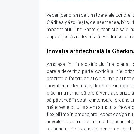
vederi panoramice uimitoare ale Londrei d
Clădirea găzduiește, de asemenea, birouri, 
modern al lui The Shard și tehnicile sale 
capodoperă arhitecturală. Pentru cei care 
Inovația arhitecturală la Gherkin
Amplasat în inima districtului financiar a
care a devenit o parte iconică a liniei oriz
prezintă o fațadă de sticlă curbă distinct
inovației arhitecturale, deoarece integreaz
clădirii nu numai că oferă ventilație și izol
să pătrundă în spațiile interioare, creând 
mândrește cu un sistem structural inovator
flexibilitate în amenajare. Acest design nu 
nevoile în schimbare în timp. În ansamblu,
stabilind un nou standard pentru designul 