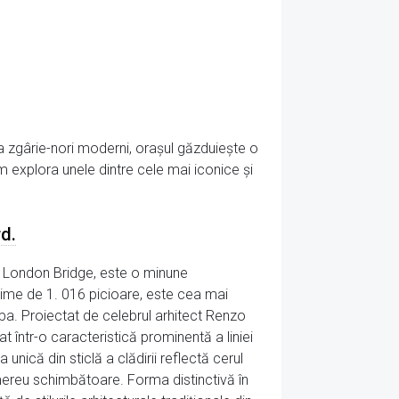
a zgârie-nori moderni, orașul găzduiește o
vom explora unele dintre cele mai iconice și
d.
d London Bridge, este o minune
lțime de 1. 016 picioare, este cea mai
ropa. Proiectat de celebrul arhitect Renzo
 într-o caracteristică prominentă a liniei
 unică din sticlă a clădirii reflectă cerul
i mereu schimbătoare. Forma distinctivă în