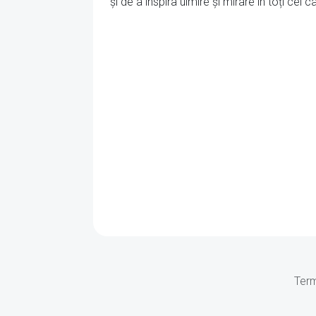
și de a inspira uimire și mirare în toți cei 
Term