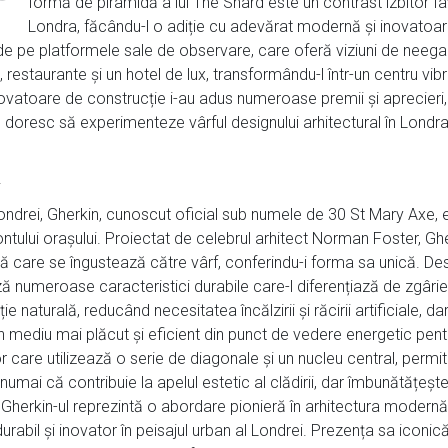
formă de piramidă a lui The Shard este un contrast izbitor față
Londra, făcându-l o adiție cu adevărat modernă și inovatoare
e pe platformele sale de observare, care oferă viziuni de neegal
restaurante și un hotel de lux, transformându-l într-un centru vibr
inovatoare de construcție i-au adus numeroase premii și aprecieri
doresc să experimenteze vârful designului arhitectural în Londra, 
.
l Londrei, Gherkin, cunoscut oficial sub numele de 30 St Mary Axe,
ontului orașului. Proiectat de celebrul arhitect Norman Foster, Gher
ivă care se îngustează către vârf, conferindu-i forma sa unică. De
ă numeroase caracteristici durabile care-l diferențiază de zgârie-n
ație naturală, reducând necesitatea încălzirii și răcirii artificiale,
un mediu mai plăcut și eficient din punct de vedere energetic pentru
 care utilizează o serie de diagonale și un nucleu central, permit
numai că contribuie la apelul estetic al clădirii, dar îmbunătățește
 Gherkin-ul reprezintă o abordare pionieră în arhitectura modern
durabil și inovator în peisajul urban al Londrei. Prezența sa ico