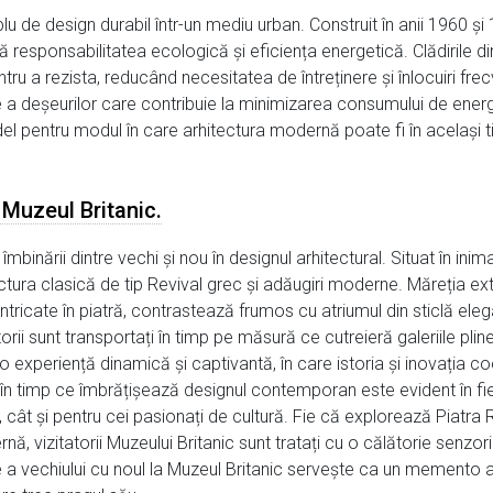
 de design durabil într-un mediu urban. Construit în anii 1960 și 
responsabilitatea ecologică și eficiența energetică. Clădirile di
tru a rezista, reducând necesitatea de întreținere și înlocuiri fre
e a deșeurilor care contribuie la minimizarea consumului de ener
l pentru modul în care arhitectura modernă poate fi în același t
 Muzeul Britanic.
mbinării dintre vechi și nou în designul arhitectural. Situat în inim
ctura clasică de tip Revival grec și adăugiri moderne. Măreția ex
ntricate în piatră, contrastează frumos cu atriumul din sticlă elega
tatorii sunt transportați în timp pe măsură ce cutreieră galeriile pl
experiență dinamică și captivantă, în care istoria și inovația 
e în timp ce îmbrățișează designul contemporan este evident în fie
tă, cât și pentru cei pasionați de cultură. Fie că explorează Piat
ă, vizitatorii Muzeului Britanic sunt tratați cu o călătorie senzor
 a vechiului cu noul la Muzeul Britanic servește ca un memento al 