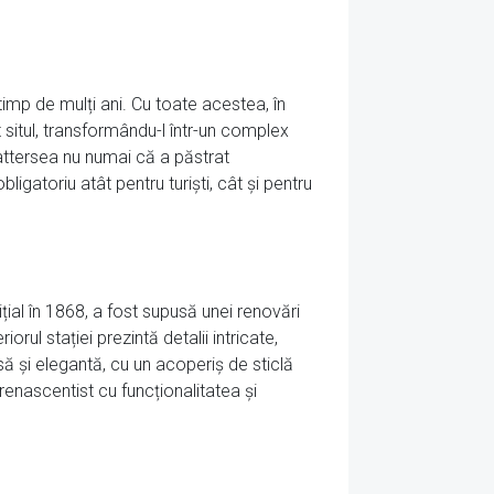
i timp de mulți ani. Cu toate acestea, în
 situl, transformându-l într-un complex
Battersea nu numai că a păstrat
ligatoriu atât pentru turiști, cât și pentru
țial în 1868, a fost supusă unei renovări
rul stației prezintă detalii intricate,
să și elegantă, cu un acoperiș de sticlă
renascentist cu funcționalitatea și