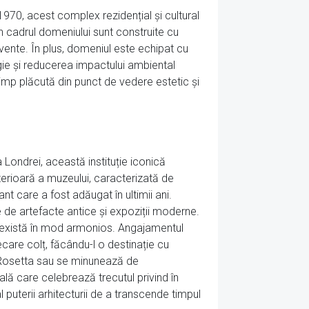
1970, acest complex rezidențial și cultural
n cadrul domeniului sunt construite cu
cvente. În plus, domeniul este echipat cu
gie și reducerea impactului ambiental
imp plăcută din punct de vedere estetic și
a Londrei, această instituție iconică
terioară a muzeului, caracterizată de
nt care a fost adăugat în ultimii ani.
ine de artefacte antice și expoziții moderne.
coexistă în mod armonios. Angajamentul
care colț, făcându-l o destinație cu
ra Rosetta sau se minunează de
ială care celebrează trecutul privind în
puterii arhitecturii de a transcende timpul