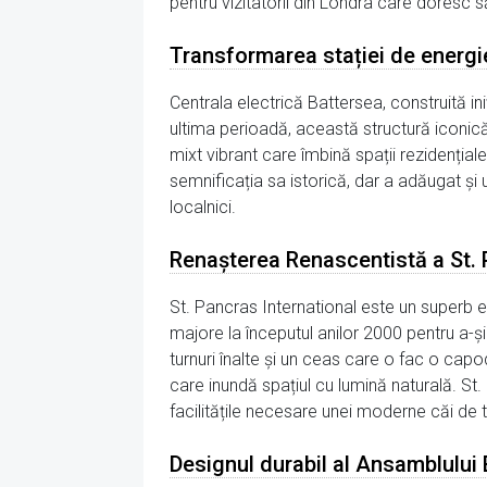
pentru vizitatorii din Londra care doresc s
Transformarea stației de energi
Centrala electrică Battersea, construită iniț
ultima perioadă, această structură iconică 
mixt vibrant care îmbină spații rezidenția
semnificația sa istorică, dar a adăugat și u
localnici.
Renașterea Renascentistă a St. 
St. Pancras International este un superb e
majore la începutul anilor 2000 pentru a-și 
turnuri înalte și un ceas care o fac o capo
care inundă spațiul cu lumină naturală. St.
facilitățile necesare unei moderne căi de 
Designul durabil al Ansamblului