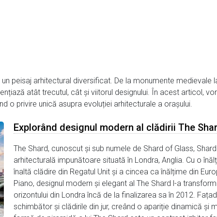
 un peisaj arhitectural diversificat. De la monumente medievale l
nțiază atât trecutul, cât și viitorul designului. În acest articol, 
nd o privire unică asupra evoluției arhitecturale a orașului.
Explorând designul modern al clădirii The Shar
The Shard, cunoscut și sub numele de Shard of Glass, Shar
arhitecturală impunătoare situată în Londra, Anglia. Cu o înă
înaltă clădire din Regatul Unit și a cincea ca înălțime din Eu
Piano, designul modern și elegant al The Shard l-a transformat
orizontului din Londra încă de la finalizarea sa în 2012. Fațada
schimbător și clădirile din jur, creând o apariție dinamică ș