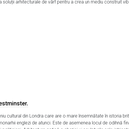
a soluții arhitecturale de vârf pentru a crea un mediu construit vib
Westminster.
u cultural din Londra care are o mare însemnătate în istoria brit
monarhii englezi de atunci. Este de asemenea locul de odihnă fina