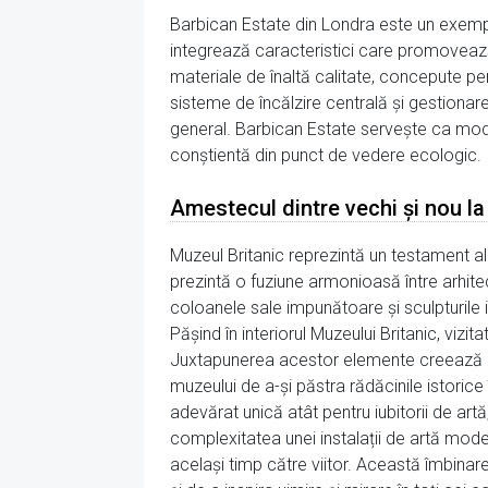
Barbican Estate din Londra este un exemplu
integrează caracteristici care promovează 
materiale de înaltă calitate, concepute pen
sisteme de încălzire centrală și gestionar
general. Barbican Estate servește ca mode
conștientă din punct de vedere ecologic.
Amestecul dintre vechi și nou la
Muzeul Britanic reprezintă un testament al î
prezintă o fuziune armonioasă între arhite
coloanele sale impunătoare și sculpturile i
Pășind în interiorul Muzeului Britanic, vizi
Juxtapunerea acestor elemente creează o 
muzeului de a-și păstra rădăcinile istoric
adevărat unică atât pentru iubitorii de ar
complexitatea unei instalații de artă modern
același timp către viitor. Această îmbinare