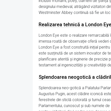
inclusiv monarhi, poeți, oameni de știință ș
designului medieval, atrăgând vizitatori di
Westminster Abbey continuă să fie un loc de
Realizarea tehnică a London Ey
London Eye este o realizare remarcabilă în
imensa roată de observație oferă vederi de 
London Eye a fost construită inițial pentru
este susținută de un sistem inovator de ten
planificare atentă și inginerie de precizie
testament al ingeniozității și creativității d
Splendoarea neogotică a clădiri
Splendoarea neo-gotică a Palatului Parlame
Augustus Pugin, acest clădire iconică este c
ferestrele din sticlă colorată și turnul cea
Parlamentului, cunoscut și sub numele de P