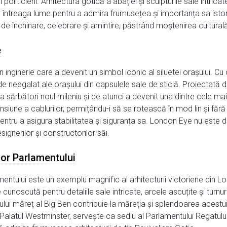
i politicieni. Arhitectura gotică a abației și sculpturile sale intri
n întreaga lume pentru a admira frumusețea și importanța sa istori
 închinare, celebrare și amintire, păstrând moștenirea culturală a
e
 inginerie care a devenit un simbol iconic al siluetei orașului. C
neegalat ale orașului din capsulele sale de sticlă. Proiectată de 
 a sărbători noul mileniu și de atunci a devenit una dintre cele mai
siune a cablurilor, permițându-i să se rotească în mod lin și fără
 pentru a asigura stabilitatea și siguranța sa. London Eye nu este 
esignerilor și constructorilor săi.
lor Parlamentului
ntului este un exemplu magnific al arhitecturii victoriene din Lo
unoscută pentru detaliile sale intricate, arcele ascuțite și turnuril
sului măreț al Big Ben contribuie la măreția și splendoarea acestui 
alatul Westminster, servește ca sediu al Parlamentului Regatului 