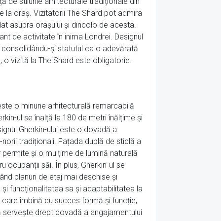
 de stilurile arhitecturale tradiționale din
 la oraș. Vizitatorii The Shard pot admira
at asupra orașului și dincolo de acesta.
ant de activitate în inima Londrei. Designul
, consolidându-și statutul ca o adevărată
o vizită la The Shard este obligatorie.
 este o minune arhitecturală remarcabilă
kin-ul se înalță la 180 de metri înălțime și
signul Gherkin-ului este o dovadă a
orii tradiționali. Fațada dublă de sticlă a
 dar permite și o mulțime de lumină naturală
 ocupanții săi. În plus, Gherkin-ul se
ând planuri de etaj mai deschise și
 și funcționalitatea sa și adaptabilitatea la
ă care îmbină cu succes formă și funcție,
nică servește drept dovadă a angajamentului