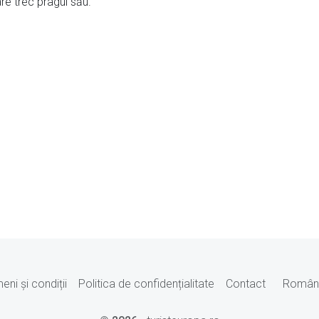
care trec pragul său.
eni și condiții
Politica de confidențialitate
Contact
Român