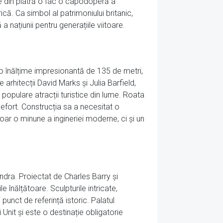
cate din piatră o fac o capodoperă a
că. Ca simbol al patrimoniului britanic,
 națiunii pentru generațiile viitoare.
u o înălțime impresionantă de 135 de metri,
arhitecții David Marks și Julia Barfield,
 populare atracții turistice din lume. Roata
 efort. Construcția sa a necesitat o
doar o minune a ingineriei moderne, ci și un
ndra. Proiectat de Charles Barry și
e înălțătoare. Sculpturile intricate,
punct de referință istoric. Palatul
Unit și este o destinație obligatorie